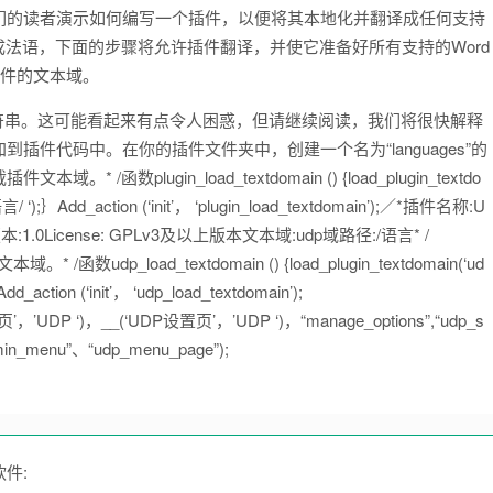
们的读者演示如何编写一个插件，以便将其本地化并翻译成任何支持
译成法语，下面的步骤将允许插件翻译，并使它准备好所有支持的Word
插件的文本域。
载插件的翻译字符串。这可能看起来有点令人困惑，但请继续阅读，我们将很快解释
件代码中。在你的插件文件夹中，创建一个名为“languages”的
lugin_load_textdomain () {load_plugin_textdo
言/ ‘);｝Add_action (‘init’， ‘plugin_load_textdomain’);／*插件名称:U
icense: GPLv3及以上版本文本域:udp域路径:/语言* /
域。* /函数udp_load_textdomain () {load_plugin_textdomain(‘ud
_action (‘init’， ‘udp_load_textdomain’);
页’，’UDP ‘)，__(‘UDP设置页’，’UDP ‘)，“manage_options”,“udp_s
admin_menu”、“udp_menu_page”);
件: