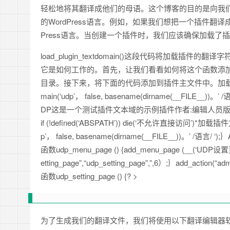
轻松地将其翻译成他们的母语。这个博客的目的是向我
的WordPress语言。例如，如果我们想把一个插件翻
Press语言。当创建一个插件时，我们应该确保加载了
load_plugin_textdomain()这段代码将加
它是如何工作的。首先，让我们看看如何将这个函数添加到插
目录。接下来，将下面的代码添加到插件主文件中。加载插件文本域。* /函数p
main(‘udp’， false, basename(dirname(__FILE__))。’ /语
DP这是一个测试插件文本域的示例插件作者:编辑人员版本:1.0L
if (!defined(‘ABSPATH’)) die(‘不允许直接访问’)*加载插件文本
p’， false, basename(dirname(__FILE__))。’ /语言/ ‘);｝Add
函数udp_menu_page () {add_menu_page (__(‘UDP设置
etting_page”,“udp_setting_page”,”,6）;｝add_action(“
函数udp_setting_page () {? >
为了生成我们的翻译文件，我们将使用以下翻译编辑器软