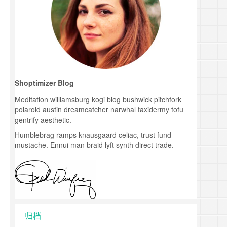
Shoptimizer Blog
Meditation williamsburg kogi blog bushwick pitchfork
polaroid austin dreamcatcher narwhal taxidermy tofu
gentrify aesthetic.
Humblebrag ramps knausgaard celiac, trust fund
mustache. Ennui man braid lyft synth direct trade.
归档