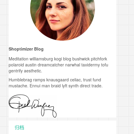
Shoptimizer Blog
Meditation williamsburg kogi blog bushwick pitchfork
polaroid austin dreamcatcher narwhal taxidermy tofu
gentrify aesthetic.
Humblebrag ramps knausgaard celiac, trust fund
mustache. Ennui man braid lyft synth direct trade.
归档