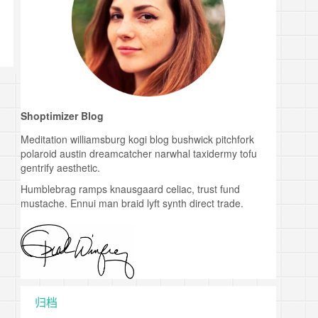
Shoptimizer Blog
Meditation williamsburg kogi blog bushwick pitchfork
polaroid austin dreamcatcher narwhal taxidermy tofu
gentrify aesthetic.
Humblebrag ramps knausgaard celiac, trust fund
mustache. Ennui man braid lyft synth direct trade.
归档