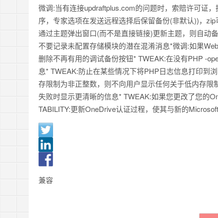
微调:当有连接updraftplus.com的问题时，索赔
序，专家选项在发送远程选择后保留备份(非默认))，zip
通过主题弹出窗口(而不是直接链接)更新主题，则自动
不要记录未配置存储模块的潜在混淆消息*微调:如果Web
删除不再有用的调试备份按钮* TWEAK:在没有PHP 
息* TWEAK:防止在某些情况下将PHP日志信息打印到浏览
存限制为非正整数，则不向用户显示任何关于低内存限制的
失败时显示更清晰的信息* TWEAK:如果您更改了您的One
TABILITY:更新OneDrive认证过程，使其与新的Microsoft D
兼容