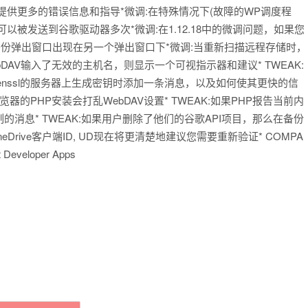
许可证，提供更多的错误信息和指导*微调:在特殊情况下(故障的WP调度程
可以被发送到谷歌驱动器多次*微调:在1.12.18中的微调问题，如果您
备份弹出窗口出现在另一个弹出窗口下*微调:当重新扫描远程存储时，
DAV输入了无效的主机名，则显示一个可视指示器和建议* TWEAK:
-openssl的服务器上生成密钥时添加一条消息，以及如何使其更快的信
器的PHP安装会打乱WebDAV设置* TWEAK:如果PHP报告当前内
消息* TWEAK:如果用户删除了他们的谷歌API项目，那么在备份
Drive客户端ID, UD现在将更清楚地建议您需要重新验证* COMPA
eveloper Apps