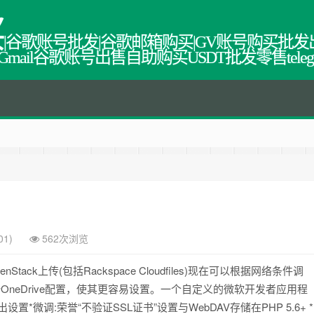
买
|谷歌账号批发|谷歌邮箱购买|GV账号购买批发
教程网,Gmail谷歌账号出售自助购买USDT批发零售tel
01)
562次浏览
能:OpenStack上传(包括Rackspace Cloudfiles)现在可以根据网络条件调
OneDrive配置，使其更容易设置。一个自定义的微软开发者应用程
*微调:荣誉“不验证SSL证书”设置与WebDAV存储在PHP 5.6+ *