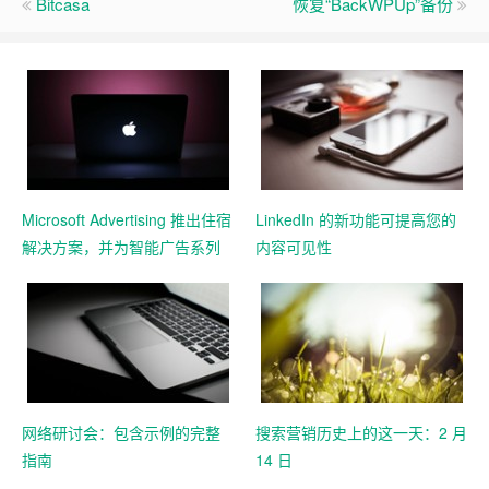
Bitcasa
恢复“BackWPUp”备份
Microsoft Advertising 推出住宿
LinkedIn 的新功能可提高您的
解决方案，并为智能广告系列
内容可见性
添加 11 个新的 Google 导入市
场
网络研讨会：包含示例的完整
搜索营销历史上的这一天：2 月
指南
14 日