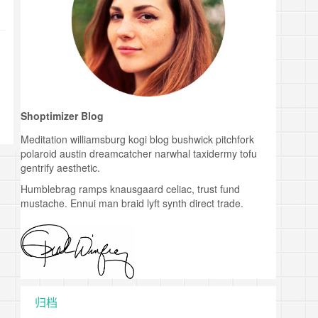
Shoptimizer Blog
Meditation williamsburg kogi blog bushwick pitchfork
polaroid austin dreamcatcher narwhal taxidermy tofu
gentrify aesthetic.
Humblebrag ramps knausgaard celiac, trust fund
mustache. Ennui man braid lyft synth direct trade.
归档