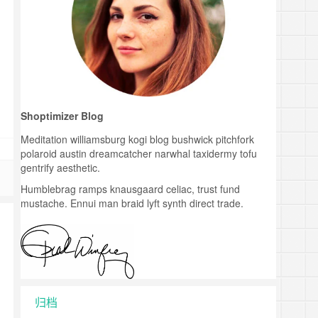
Shoptimizer Blog
Meditation williamsburg kogi blog bushwick pitchfork
polaroid austin dreamcatcher narwhal taxidermy tofu
gentrify aesthetic.
Humblebrag ramps knausgaard celiac, trust fund
mustache. Ennui man braid lyft synth direct trade.
归档