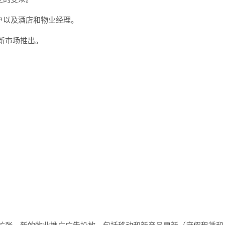
户以及酒店和物业经理。
个新市场推出。
际扩张、新的物业推广广告投放，包括移动和新产品更新（度假租赁和